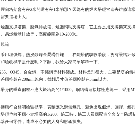
及煙囪塔架會有差2米的還有差1米的那？因為有的煙囪塔經常進去維修這
不需要進場上人。
是煙囪支撐塔架、廢氣排放塔、煙囪輔助支撐塔，它主要是用支撐架來支
、易燃氣體排放等，高度範圍為10-200米。
計規範
般采用埋弧焊，熱浸鍍鋅金屬構件施工。在鐵塔的驗收階段，隻有嚴格細
求和驗收標準是什麽呢？下麵，我給大家簡單解釋一下。
235、Q345、合金鋼、不鏽鋼等材料製成。材料差別很大，主要是塔的
差應控製在200mm以內，截麵尺寸偏差應控製在3mm以內。
塔身的垂直偏差不應大於塔高的1/1000。鋼結構連接螺栓應統一，采用
焊接應符合相關檢驗標準，表麵應光滑無氣孔，避免出現假焊、漏焊、氣
塔頂位移不應小於塔高的1/200。施工時，施工人員應配備全套安全防
掉落任何零件，造成不必要的人身和財產損失。