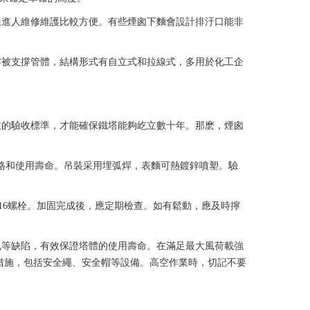
樣進人維修維護比較方便。有些煙囪下麵會設計排汙口能非
撐被支撐管體，結構形式有自立式和拉線式，多用於化工企
致的驗收標準，才能確保鐵塔能夠屹立數十年。那麽，煙囪
價格和使用壽命。吊裝采用埋弧焊，表麵可熱鍍鋅噴塑。驗
M16螺栓。加固完成後，應定期檢查。如有鬆動，應及時擰
孔等缺陷，有效保證塔體的使用壽命。在滿足最大風荷載強
護措施，包括安全繩、安全帽等設備。高空作業時，切記不要