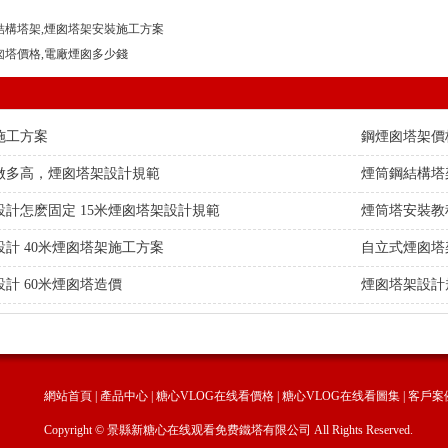
結構塔架,煙囪塔架安裝施工方案
囪塔價格,電廠煙囪多少錢
施工方案
鋼煙囪塔架價
做多高，煙囪塔架設計規範
煙筒鋼結構塔
設計怎麽固定 15米煙囪塔架設計規範
煙筒塔安裝教
設計 40米煙囪塔架施工方案
自立式煙囪塔
設計 60米煙囪塔造價
煙囪塔架設計
網站首頁
|
產品中心
|
糖心VLOG在线看價格
|
糖心VLOG在线看圖集
|
客戶案
Copyright © 景縣新糖心在线观看免费鐵塔有限公司 All Rights Reserved.