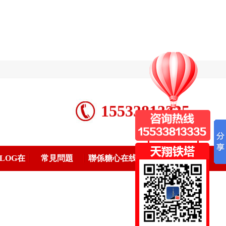
網站地圖
15533813335
LOG在
常見問題
聯係糖心在线
看圖集
观看免费