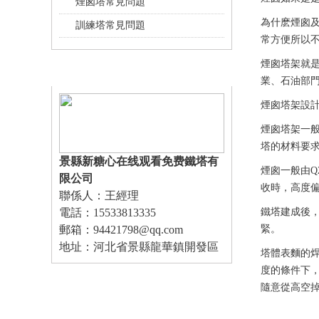
煙囪塔常見問題
為什麽煙囪
訓練塔常見問題
常方便所以
煙囪塔架就
聯係糖心在线观看免费
業、石油部門
煙囪塔架設
煙囪塔架一
塔的材料要
景縣新糖心在线观看免费鐵塔有
煙囪一般由Q
限公司
收時，高度偏
聯係人：王經理
電話：15533813335
鐵塔建成後，
郵箱：94421798@qq.com
緊。
地址：河北省景縣龍華鎮開發區
塔體表麵的
度的條件下，
隨意從高空