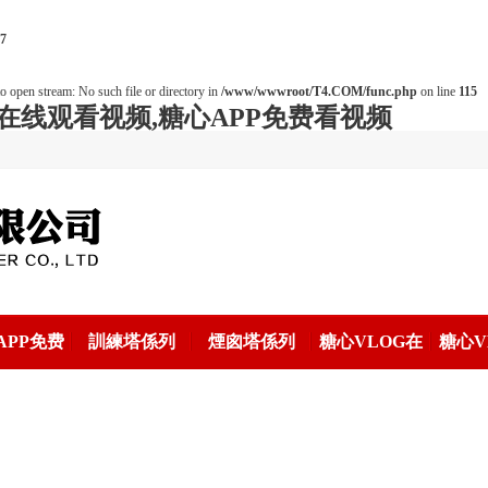
7
o open stream: No such file or directory in
/www/wwwroot/T4.COM/func.php
on line
115
在线观看视频,糖心APP免费看视频
APP免费
訓練塔係列
煙囪塔係列
糖心VLOG在
糖心V
视频係列
线看價格
线