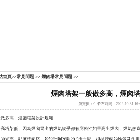
站首頁
>>
常見問題
>>
煙囪塔常見問題
>>
煙囪塔架一般做多高，煙囪
瀏覽數：
0
發布時間：2022-10-31 16:4
般做多高，
煙囪塔
架設計規範
塔高塔架低。因為煙囪冒出的煙氣幾乎都有腐蝕性如果高出煙囪，煙氣會
30米高，那麽煙囪塔一般設計到28到29.5米之間，根據煙囪的性質及