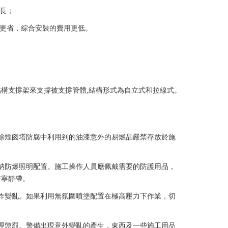
長；
量更省，綜合安裝的費用更低。
構支撐架來支撐被支撐管體,結構形式為自立式和拉線式。
除煙囪塔防腐中利用到的油漆意外的易燃品嚴禁存放於施
接納防爆照明配置。施工操作人員應佩戴需要的防護用品，
好寧靜帶。
炸變亂。如果利用無氛圍噴塗配置在極高壓力下作業，切
理懲罰。警備出現意外變亂的產生，東西及一些施工用品