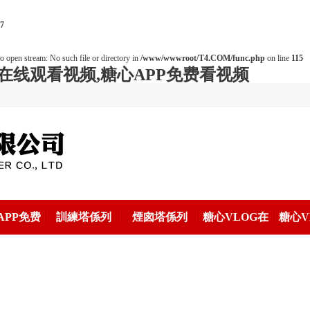
7
o open stream: No such file or directory in
/www/wwwroot/T4.COM/func.php
on line
115
在线观看视频,糖心APP免费看视频
APP免费
訓練塔係列
煙囪塔係列
糖心VLOG在
糖心V
视频係列
线看價格
线