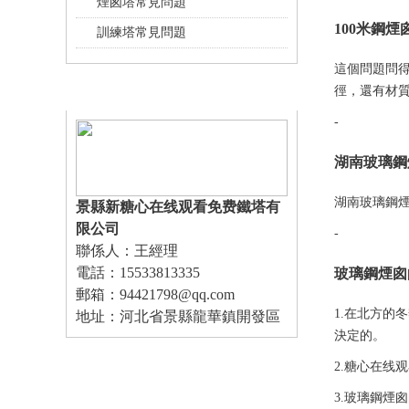
煙囪塔常見問題
100米鋼
訓練塔常見問題
這個問題問
徑，還有材
聯係糖心在线观看免费
-
湖南玻璃鋼
湖南玻璃鋼煙囪
景縣新糖心在线观看免费鐵塔有
限公司
-
聯係人：王經理
電話：15533813335
玻璃鋼煙囪
郵箱：94421798@qq.com
1.在北方的
地址：河北省景縣龍華鎮開發區
決定的。
2.糖心在线
3.玻璃鋼煙