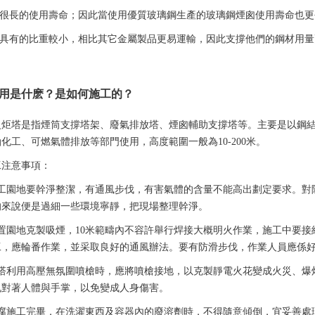
有很長的使用壽命；因此當使用優質玻璃鋼生產的玻璃鋼煙囪使用壽命也更
璃鋼具有的比重較小，相比其它金屬製品更易運輸，因此支撐他們的鋼材用
用是什麽？是如何施工的？
火炬塔是指煙筒支撐塔架、廢氣排放塔、煙囪輔助支撐塔等。主要是以鋼結
化工、可燃氣體排放等部門使用，高度範圍一般為10-200米。
工注意事項：
施工園地要幹淨整潔，有通風步伐，有害氣體的含量不能高出劃定要求。對
的來說便是過細一些環境寧靜，把現場整理幹淨。
安置園地克製吸煙，10米範疇內不容許舉行焊接大概明火作業，施工中要
工，應輪番作業，並采取良好的通風辦法。要有防滑步伐，作業人員應係
囪塔利用高壓無氛圍噴槍時，應將噴槍接地，以克製靜電火花變成火災、爆
孔對著人體與手掌，以免變成人身傷害。
防腐施工完畢，在洗濯東西及容器內的廢溶劑時，不得隨意傾倒，宜妥善處