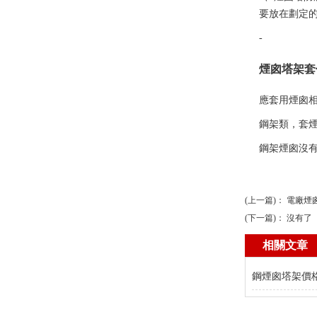
要放在劃定
-
煙囪塔架套
應套用煙囪
鋼架類，套
鋼架煙囪沒
(上一篇)：
電廠煙
(下一篇)： 沒有了
相關文章
鋼煙囪塔架價