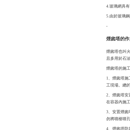
4.玻璃網具
5.由於玻
-
煙囪塔的作
煙囪塔也叫
且多用於石油
煙囪塔的施
1、煙囪塔
工現場。總
2、煙囪塔
在容器內施
3、安置煙
勿將噴槍噴
4、煙囪塔