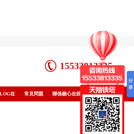
網站地圖
15533813335
LOG在
常見問題
聯係糖心在线
看圖集
观看免费