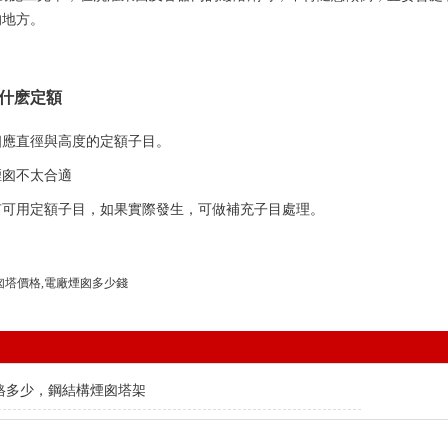
的地方。
什麽定額
相應直徑與高度的定額子目。
煙囪不太合適
有可用定額子目，如果實際發生，可做補充子目處理。
囪塔價格,電廠煙囪多少錢
格多少，鋼結構煙囪塔架