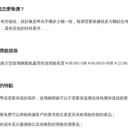
煙囪怎麽報價？
得有些籠統，就好像是華為手機多少錢一樣，報價需要根據很多方麵綜合
質，還有其他的特殊要求……
煙囪規格
大型玻璃鋼廢氣處理排放煙囪長度￥88.001-9米￥60.0010-99米￥25.00
的特點
冬季或需要保溫的場所，玻璃鋼煙囪可以不需要保溫層或保熱層保溫就能實
观看免费可以將能根據客戶的要求能生產更具有耐腐蝕性能的產品；
囪的成本及出廠價格比其他種類的煙囪造價要低；