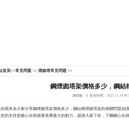
站首頁
>>
常見問題
>>
煙囪塔常見問題
>>
鋼煙囪塔架價格多少，鋼結
瀏覽數：
0
發布時間：2022-11-19 09:5
天由我來為大家分享鋼
煙囪塔
架價格多少，鋼結構
煙囪塔
架的相關問題知
，您的支持是糖心在线观看免费最大的動力，謝謝大家了哈，下麵糖心在